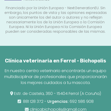
Financiado por la Unión Europea - NextGenerationEU. Sin
embargo, los puntos de vista y las opiniones expresadas
son únicamente los del autor o autores y no reflejan
necesariamente los de la Unión Europea o la Comisión
Europea. Ni la Unión Europea ni la Comisión Europea
pueden ser consideradas responsables de las mismas.
Clínica veterinaria en Ferrol - Bichopolis
En nuestro centro veterinario encontrarás un equipo
multidisciplinar de profesionales que proporcionarán
los mejores cuidados a tu mascota.
Estr. de Castela, 360 - 15404 Ferrol (A Coruña)
881 128 372
-
Urgencias:
692 586 908
clinicabichopolis@gmail.com